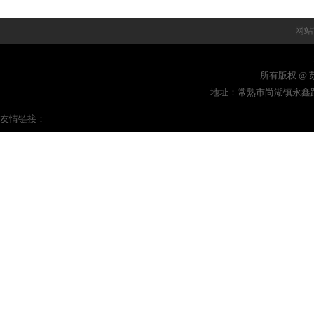
网站
所有版权 @ 苏
地址：常熟市尚湖镇永鑫路8号
友情链接：