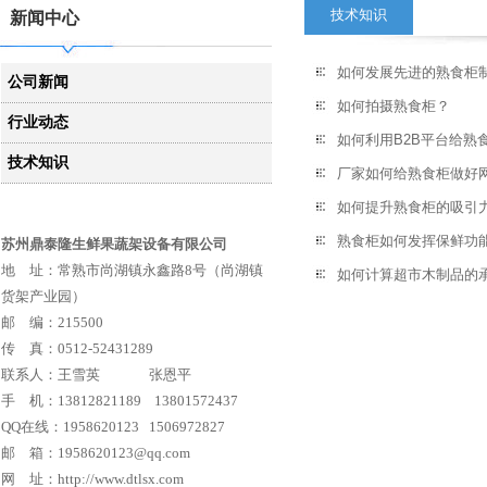
技术知识
新闻中心
如何发展先进的熟食柜
公司新闻
如何拍摄熟食柜？
行业动态
如何利用B2B平台给熟
技术知识
厂家如何给熟食柜做好
如何提升熟食柜的吸引
熟食柜如何发挥保鲜功
苏州鼎泰隆生鲜果蔬架设备有限公司
地 址：常熟市尚湖镇永鑫路8号（尚湖镇
如何计算超市木制品的
货架产业园）
邮 编：215500
传 真：0512-52431289
联系人：王雪英 张恩平
手 机：13812821189 13801572437
QQ在线：1958620123 1506972827
邮 箱：1958620123
@qq.com
网 址：
http://www.dtlsx.com