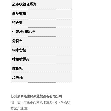
超市收银台系列
商场效果
特色架
牛奶堆+粮油堆
分切台
钢木货架
叶菜喷雾架
散货柜
垃圾桶
苏州鼎泰隆生鲜果蔬架设备有限公司
地 址：常熟市尚湖镇永鑫路8号（尚湖镇
货架产业园）