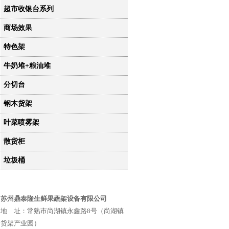
超市收银台系列
商场效果
特色架
牛奶堆+粮油堆
分切台
钢木货架
叶菜喷雾架
散货柜
垃圾桶
苏州鼎泰隆生鲜果蔬架设备有限公司
地 址：常熟市尚湖镇永鑫路8号（尚湖镇
货架产业园）